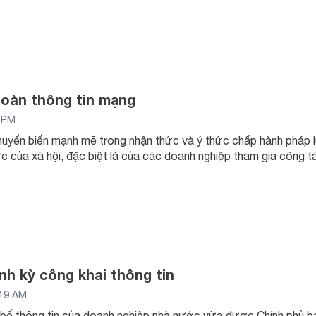
oàn thông tin mạng
2 PM
huyển biến mạnh mẽ trong nhận thức và ý thức chấp hành pháp lu
c của xã hội, đặc biệt là của các doanh nghiệp tham gia công 
nh kỳ công khai thông tin
:19 AM
 bố thông tin của doanh nghiệp nhà nước vừa được Chính phủ b