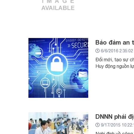
Bảo đảm an t
6/6/2016 2:35:0
Đổi mới, tạo sự c
Huy động nguồn lự
DNNN phải đị
9/17/2015 10:22
Nghị định về công